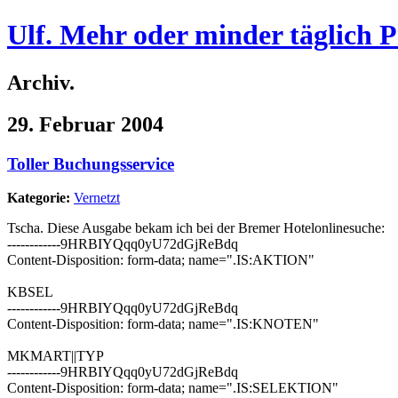
Ulf. Mehr oder minder täglich 
Archiv.
29. Februar 2004
Toller Buchungsservice
Kategorie:
Vernetzt
Tscha. Diese Ausgabe bekam ich bei der Bremer Hotelonlinesuche:
------------9HRBIYQqq0yU72dGjReBdq
Content-Disposition: form-data; name=".IS:AKTION"
KBSEL
------------9HRBIYQqq0yU72dGjReBdq
Content-Disposition: form-data; name=".IS:KNOTEN"
MKMART||TYP
------------9HRBIYQqq0yU72dGjReBdq
Content-Disposition: form-data; name=".IS:SELEKTION"