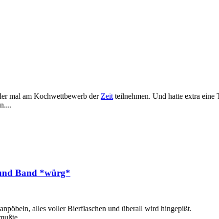
ieder mal am Kochwettbewerb der
Zeit
teilnehmen. Und hatte extra ein
....
d und Band *würg*
anpöbeln, alles voller Bierflaschen und überall wird hingepißt.
mußte.