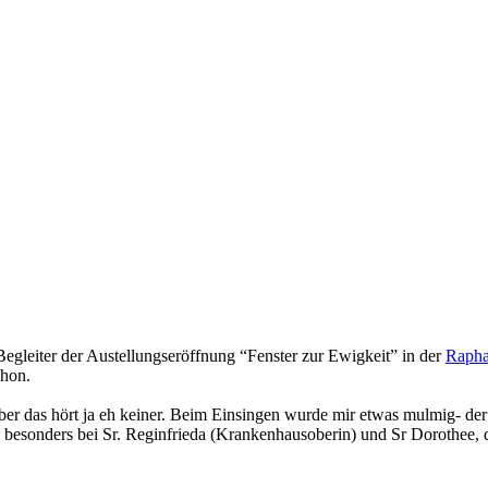
 Begleiter der Austellungseröffnung “Fenster zur Ewigkeit” in der
Rapha
chon.
, aber das hört ja eh keiner. Beim Einsingen wurde mir etwas mulmig- d
 an- besonders bei Sr. Reginfrieda (Krankenhausoberin) und Sr Dorothe