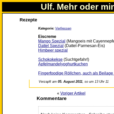
Ulf. Mehr oder mi
Rezepte
Kategorie:
Verfressen
Eiscreme
Mango Spezial
(Mangoeis mit Cayennepfe
Dattel Spezial
(Dattel-Parmesan-Eis)
Himbeer spezial
Schokokekse
(Suchtgefahr!)
Apfelmandelyoghurtkuchen
Fingerfoodige Röllchen, auch als Beilage 
Verzapft am
05. August 2011
, so um 13 Uhr 11
«
Voriger Artikel
Kommentare