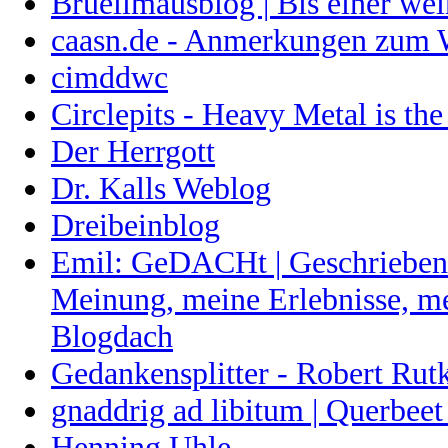
Bruellmausblog | Bis einer wei
caasn.de - Anmerkungen zum 
cimddwc
Circlepits - Heavy Metal is th
Der Herrgott
Dr. Kalls Weblog
Dreibeinblog
Emil: GeDACHt | Geschrieben |
Meinung, meine Erlebnisse, me
Blogdach
Gedankensplitter - Robert Rut
gnaddrig ad libitum | Querbee
Henning Uhle