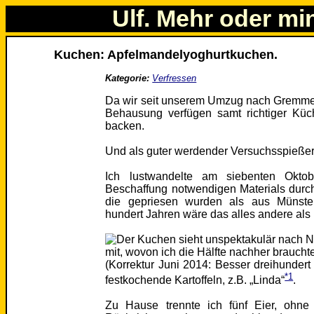
Ulf. Mehr oder mi
Kuchen: Apfelmandelyoghurtkuchen.
Kategorie:
Verfressen
Da wir seit unserem Umzug nach Gremmen
Behausung verfügen samt richtiger Kü
backen.
Und als guter werdender Versuchsspießer
Ich lustwandelte am siebenten Okto
Beschaffung notwendigen Materials durc
die gepriesen wurden als aus Münste
hundert Jahren wäre das alles andere al
mit, wovon ich die Hälfte nachher brauch
(Korrektur Juni 2014: Besser dreihundert
*1
festkochende Kartoffeln, z.B. „Linda“
.
Zu Hause trennte ich fünf Eier, ohne