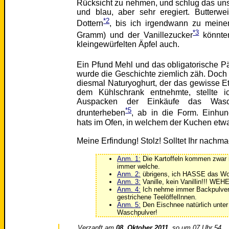
Rücksicht zu nehmen, und schlug das uns
und blau, aber sehr eregiert. Butterwe
*2
Dottern
, bis ich irgendwann zu meinen
*3
Gramm) und der Vanillezucker
könnten
kleingewürfelten Äpfel auch.
Ein Pfund Mehl und das obligatorische 
wurde die Geschichte ziemlich zäh. Doch i
diesmal Naturyoghurt, der das gewisse E
dem Kühlschrank entnehmte, stellte i
Auspacken der Einkäufe das Wasch
*5
drunterheben
, ab in die Form. Einhun
hats im Ofen, in welchem der Kuchen etwa
Meine Erfindung! Stolz! Solltet Ihr nachm
Anm. 1:
Die Kartoffeln kommen zwar 
immer welche.
Anm. 2:
übrigens, ich HASSE das Wort
Anm. 3:
Vanille, kein Vanillin!!! WEHE
Anm. 4:
Ich nehme immer Backpulver 
gestrichene TeelöffelInnen.
Anm. 5:
Den Eischnee natürlich unter
Waschpulver!
Verzapft am
08. Oktober 2011
, so um 07 Uhr 54