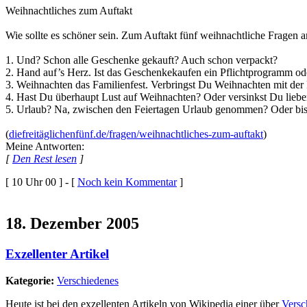
Weihnachtliches zum Auftakt
Wie sollte es schöner sein. Zum Auftakt fünf weihnachtliche Fragen 
1. Und? Schon alle Geschenke gekauft? Auch schon verpackt?
2. Hand auf’s Herz. Ist das Geschenkekaufen ein Pflichtprogramm o
3. Weihnachten das Familienfest. Verbringst Du Weihnachten mit der F
4. Hast Du überhaupt Lust auf Weihnachten? Oder versinkst Du lieb
5. Urlaub? Na, zwischen den Feiertagen Urlaub genommen? Oder bist
(
diefreitäglichenfünf.de/fragen/weihnachtliches-zum-auftakt
)
Meine Antworten:
[
Den Rest lesen
]
[ 10 Uhr 00 ] - [
Noch kein Kommentar
]
18. Dezember 2005
Exzellenter Artikel
Kategorie:
Verschiedenes
Heute ist bei den exzellenten Artikeln von Wikipedia einer über
Versc