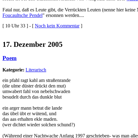
Fatal nur, daß es Leute gibt, die Verrückten Leuten (nenne hier kein
Foucaultsche Pendel
" ersonnen werden....
[ 10 Uhr 33 ] - [
Noch kein Kommentar
]
17. Dezember 2005
Poem
Kategorie:
Literarisch
ein pfahl ragt kahl am straßenrande
(die ulme düster drückt den mut)
umwabert fahl von nebelschwaden
besudelt durch das dunkle blut
ein arger mann betrat die lande
das übel übt er wütend, und
das aas erhalten ekle maden.
(wer dichtet wieder solchen schund?)
(Während einer Nachtwache Anfang 1997 geschrieben- was man alles 