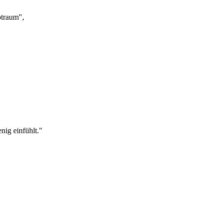
ptraum",
nig einfühlt."