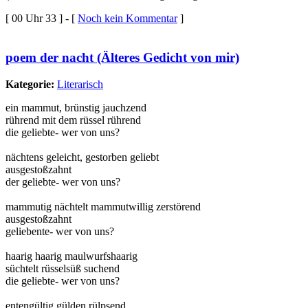
[ 00 Uhr 33 ] - [
Noch kein Kommentar
]
poem der nacht (Älteres Gedicht von mir)
Kategorie:
Literarisch
ein mammut, brünstig jauchzend
rührend mit dem rüssel rührend
die geliebte- wer von uns?
nächtens geleicht, gestorben geliebt
ausgestoßzahnt
der geliebte- wer von uns?
mammutig nächtelt mammutwillig zerstörend
ausgestoßzahnt
geliebente- wer von uns?
haarig haarig maulwurfshaarig
süchtelt rüsselsüß suchend
die geliebte- wer von uns?
entengültig gülden rülpsend