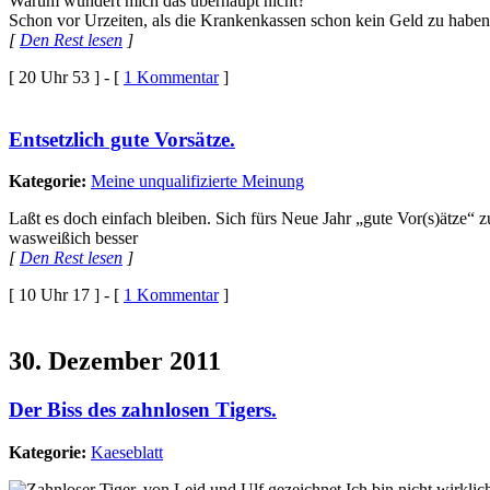
Warum wundert mich das überhaupt nicht?
Schon vor Urzeiten, als die Krankenkassen schon kein Geld zu haben 
[
Den Rest lesen
]
[ 20 Uhr 53 ] - [
1 Kommentar
]
Entsetzlich gute Vorsätze.
Kategorie:
Meine unqualifizierte Meinung
Laßt es doch einfach bleiben. Sich fürs Neue Jahr „gute Vor(s)ätze“ 
wasweißich besser
[
Den Rest lesen
]
[ 10 Uhr 17 ] - [
1 Kommentar
]
30. Dezember 2011
Der Biss des zahnlosen Tigers.
Kategorie:
Kaeseblatt
Ich bin nicht wirkli