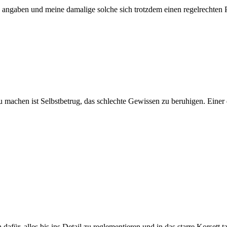
angaben und meine damalige solche sich trotzdem einen regelrechten Pa
zu machen ist Selbstbetrug, das schlechte Gewissen zu beruhigen. Einer 
ch dafür, alles bis ins Detail zu reglementieren und in das starre Korse