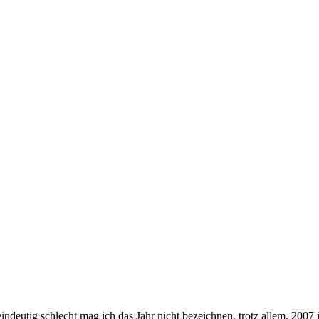
deutig schlecht mag ich das Jahr nicht bezeichnen, trotz allem. 2007 i