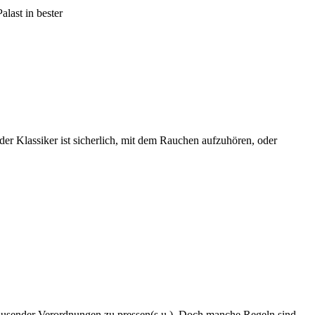
last in bester
der Klassiker ist sicherlich, mit dem Rauchen aufzuhören, oder
tt tausender Verordnungen zu pressen(s.u.). Doch manche Regeln sind