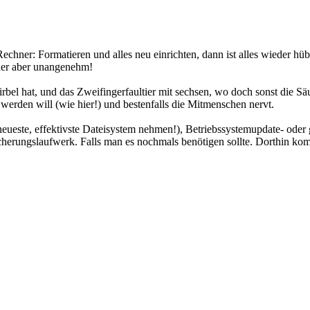
hner: Formatieren und alles neu einrichten, dann ist alles wieder hüb
Oder aber unangenehm!
irbel hat, und das Zweifingerfaultier mit sechsen, wo doch sonst die S
erden will (wie hier!) und bestenfalls die Mitmenschen nervt.
neueste, effektivste Dateisystem nehmen!), Betriebssystemupdate- oder
cherungslaufwerk. Falls man es nochmals benötigen sollte. Dorthin ko