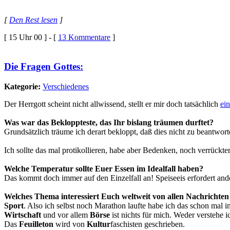
[
Den Rest lesen
]
[ 15 Uhr 00 ] - [
13 Kommentare
]
Die Fragen Gottes:
Kategorie:
Verschiedenes
Der Herrgott scheint nicht allwissend, stellt er mir doch tatsächlich
ei
Was war das Bekloppteste, das Ihr bislang träumen durftet?
Grundsätzlich träume ich derart bekloppt, daß dies nicht zu beantwort
Ich sollte das mal protikollieren, habe aber Bedenken, noch verrückte
Welche Temperatur sollte Euer Essen im Idealfall haben?
Das kommt doch immer auf den Einzelfall an! Speiseeis erfordert ander
Welches Thema interessiert Euch weltweit von allen Nachricht
Sport
. Also ich selbst noch Marathon laufte habe ich das schon mal i
Wirtschaft
und vor allem
Börse
ist nichts für mich. Weder verstehe i
Das
Feuilleton
wird von
Kultur
faschisten geschrieben.