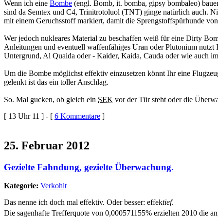
Wenn ich eine
Bombe
(engl. Bomb, it. bomba, gipsy bombaleo) bauen 
sind da Semtex und C4, Trinitrotoluol (TNT) ginge natürlich auch. Nit
mit einem Geruchsstoff markiert, damit die Sprengstoffspürhunde von
Wer jedoch nukleares Material zu beschaffen weiß für eine Dirty Bomb
Anleitungen und eventuell waffenfähiges Uran oder Plutonium nutzt I
Untergrund, Al Quaida oder - Kaider, Kaida, Cauda oder wie auch imme
Um die Bombe möglichst effektiv einzusetzen könnt Ihr eine Flugzeug
gelenkt ist das ein toller Anschlag.
So. Mal gucken, ob gleich ein
SEK
vor der Tür steht oder die Überwa
[ 13 Uhr 11 ] - [
6 Kommentare
]
25. Februar 2012
Gezielte Fahndung, gezielte Überwachung.
Kategorie:
Verkohlt
Das nenne ich doch mal effektiv. Oder besser: effek
tief
.
Die sagenhafte Trefferquote von 0,000571155% erzielten 2010 die 