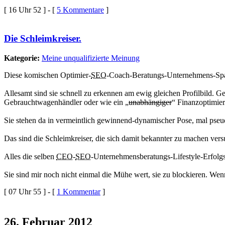
[ 16 Uhr 52 ] - [
5 Kommentare
]
Die Schleimkreiser.
Kategorie:
Meine unqualifizierte Meinung
Diese komischen Optimier-
SEO
-Coach-Beratungs-Unternehmens-Spam-H
Allesamt sind sie schnell zu erkennen am ewig gleichen Profilbild. Ger
Gebrauchtwagenhändler oder wie ein „
unabhängiger
“ Finanzoptimier
Sie stehen da in vermeintlich gewinnend-dynamischer Pose, mal pse
Das sind die Schleimkreiser, die sich damit bekannter zu machen vers
Alles die selben
CEO
-
SEO
-Unternehmensberatungs-Lifestyle-Erfolgsc
Sie sind mir noch nicht einmal die Mühe wert, sie zu blockieren. Wen
[ 07 Uhr 55 ] - [
1 Kommentar
]
26. Februar 2012