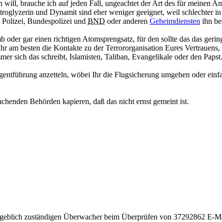
will, brauche ich auf jeden Fall, ungeachtet der Art des für meinen A
roglyzerin und Dynamit sind eher weniger geeignet, weil schlechter in de
 Polizei, Bundespolizei und
BND
oder anderen
Geheimdiensten
ihn be
 oder gar einen richtigen Atomsprengsatz, für den sollte das das gerin
hr am besten die Kontakte zu der Terrororganisation Eures Vertrauens, 
r sich das schreibt, Islamisten, Taliban, Evangelikale oder den Papst
entführung anzetteln, wöbei Ihr die Flugsicherung umgehen oder einfac
chenden Behörden kapieren, daß das nicht ernst gemeint ist.
angeblich zuständigen Überwacher beim Überprüfen von 37292862 E-M