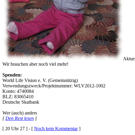
Aktue
Wir brauchen aber noch viel mehr!
Spenden:
World Life Vision e. V. (Gemeinnützig)
Verwendungszweck/Projektnummer: WLV2012-1002
Konto: 4740084
BLZ: 83065410
Deutsche Skatbank
Wer (auch) anders
[
Den Rest lesen
]
[ 20 Uhr 27 ] - [
Noch kein Kommentar
]