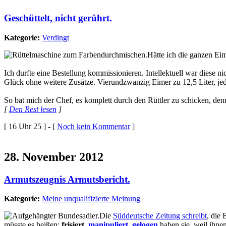
Geschüttelt, nicht gerührt.
Kategorie:
Verdingt
Hätte ich die ganzen Ei
Ich durfte eine Bestellung kommissionieren. Intellektuell war diese n
Glück ohne weitere Zusätze. Vierundzwanzig Eimer zu 12,5 Liter, jed
So bat mich der Chef, es komplett durch den Rüttler zu schicken, den
[
Den Rest lesen
]
[ 16 Uhr 25 ] - [
Noch kein Kommentar
]
28. November 2012
Armutszeugnis Armutsbericht.
Kategorie:
Meine unqualifizierte Meinung
Die
Süddeutsche Zeitung schreibt
, die
müsste es heißen:
frisiert,
manipuliert
,
gelogen
haben sie, weil ihne