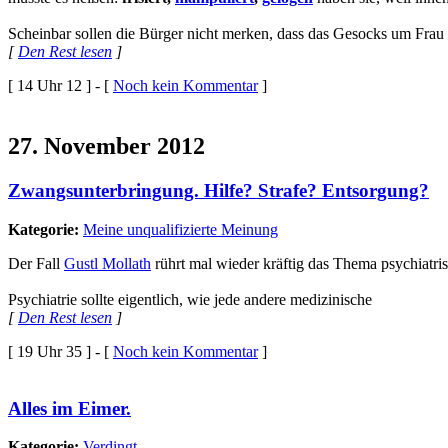
Scheinbar sollen die Bürger nicht merken, dass das Gesocks um Fra
[
Den Rest lesen
]
[ 14 Uhr 12 ] - [
Noch kein Kommentar
]
27. November 2012
Zwangsunterbringung. Hilfe? Strafe? Entsorgung?
Kategorie:
Meine unqualifizierte Meinung
Der Fall
Gustl Mollath
rührt mal wieder kräftig das Thema psychiatr
Psychiatrie sollte eigentlich, wie jede andere medizinische
[
Den Rest lesen
]
[ 19 Uhr 35 ] - [
Noch kein Kommentar
]
Alles im Eimer.
Kategorie:
Verdingt