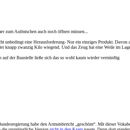
mer zum Aufmischen auch noch öffnen müssen...
icht unbedingt eine Herausforderung- Nur ein einziges Produkt. Davon a
er knapp zwanzig Kilo wiegend. Und das Zeug hat eine Weile im Lager h
n auf der Baustelle ließe sich das so wohl kaum wieder vernünftig
 Bundesregierung habe den Armutsbericht „geschönt“. Mit dieser Vokabe
n die ursprüngliche Version
nicht in den Kram
passte. Denn dort standen