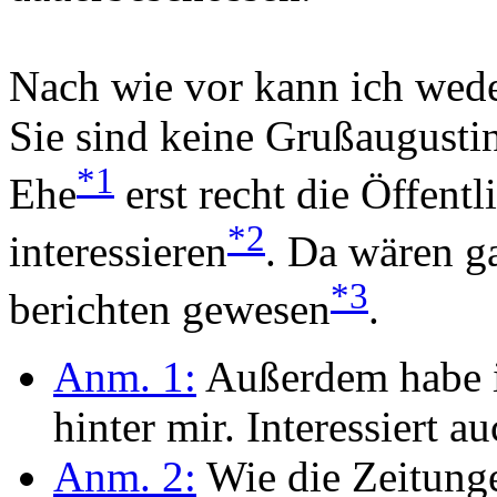
Nach wie vor kann ich wede
Sie sind keine Grußaugustin
*1
Ehe
erst recht die Öffentl
*2
interessieren
. Da wären g
*3
berichten gewesen
.
Anm. 1:
Außerdem habe i
hinter mir. Interessiert 
Anm. 2:
Wie die Zeitunge