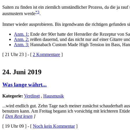
Saiten zu finden ist ein ziemlich umständlicher Prozess, da die ja rau
*3
ausmustern werde
.
Immer wieder ausprobieren. Bis irgendwann die richtigen gefunden s
Anm. 1:
Ende der 90er hatte der Hersteller die Rezeptur von Sa
Anm. 2:
reißen dauernd, und das nicht nur auf einer Gitarre und
Anm. 3:
Hannabach Custom Made High Tension im Bass, Han
[ 21 Uhr 23 ] - [
2 Kommentare
]
24. Juni 2019
Was lange währt...
Kategorie:
Verdingt
,
Hausmusik
...wird endlich gut. Zehn Tage nach meiner zunächst schauderhaft aus
benutzen kann. Am Freitag begann ich vorsichtig mit leichteren Etüden
[
Den Rest lesen
]
[ 19 Uhr 09 ] - [
Noch kein Kommentar
]