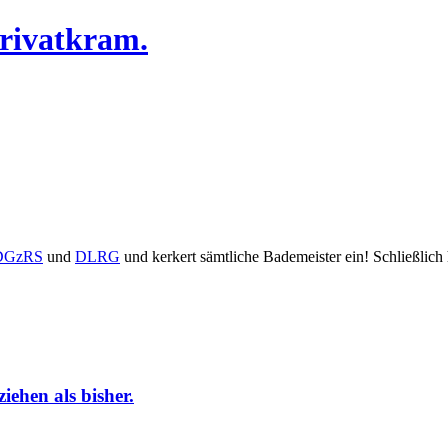
Privatkram.
DGzRS
und
DLRG
und kerkert sämtliche Bademeister ein! Schließlich
iehen als bisher.