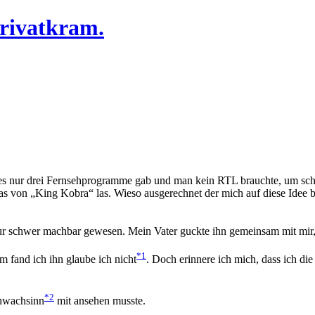
Privatkram.
da es nur drei Fernsehprogramme gab und man kein RTL brauchte, um sch
twas von „King Kobra“ las. Wieso ausgerechnet der mich auf diese Idee
ur schwer machbar gewesen. Mein Vater guckte ihn gemeinsam mit mir, f
*1
m fand ich ihn glaube ich nicht
. Doch erinnere ich mich, dass ich di
*2
chwachsinn
mit ansehen musste.