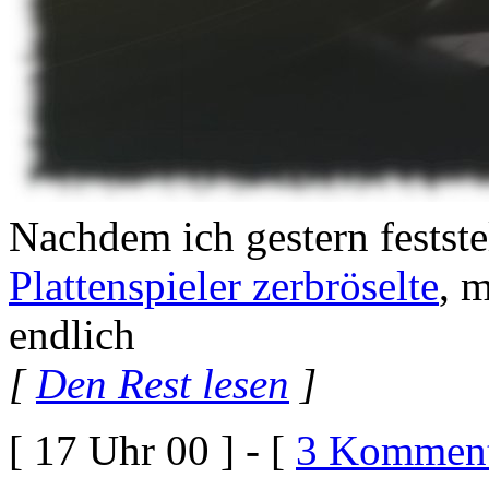
Nachdem ich gestern festste
Plattenspieler zerbröselte
, 
endlich
[
Den Rest lesen
]
[ 17 Uhr 00 ] - [
3 Komment