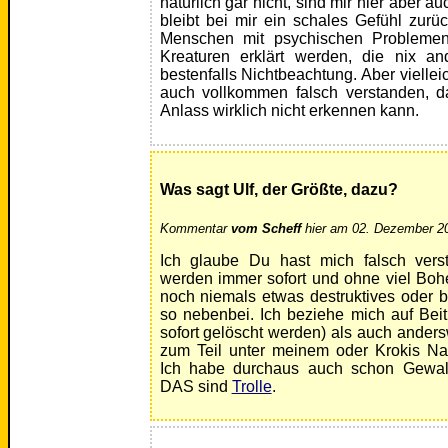
natürlich gar nicht, sind mir hier aber a
bleibt bei mir ein schales Gefühl zurü
Menschen mit psychischen Probleme
Kreaturen erklärt werden, die nix an
bestenfalls Nichtbeachtung. Aber viellei
auch vollkommen falsch verstanden, d
Anlass wirklich nicht erkennen kann.
Was sagt Ulf, der Größte, dazu?
Kommentar
vom Scheff
hier am 02. Dezember 20
Ich glaube Du hast mich falsch vers
werden immer sofort und ohne viel Bohe
noch niemals etwas destruktives oder 
so nebenbei. Ich beziehe mich auf Beitr
sofort gelöscht werden) als auch ander
zum Teil unter meinem oder Krokis N
Ich habe durchaus auch schon Gewa
DAS sind
Trolle
.