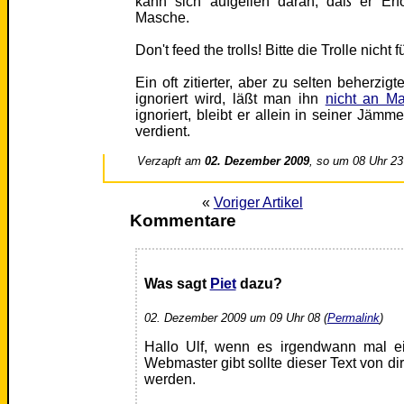
kann sich aufgeilen daran, daß er Erfo
Masche.
Don't feed the trolls! Bitte die Trolle nicht f
Ein oft zitierter, aber zu selten beherzig
ignoriert wird, läßt man ihn
nicht an M
ignoriert, bleibt er allein in seiner Jämm
verdient.
Verzapft am
02. Dezember 2009
, so um 08 Uhr 23
«
Voriger Artikel
Kommentare
Was sagt
Piet
dazu?
02. Dezember 2009 um 09 Uhr 08 (
Permalink
)
Hallo Ulf, wenn es irgendwann mal ei
Webmaster gibt sollte dieser Text von di
werden.